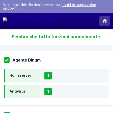
Voir l'état détaillé des services sur
l'outil de supervision
updown
Sembra che tutto funzioni normalmente.
Agents Dinum
Homeserver
1
Antivirus
1